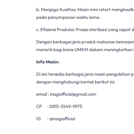
b. Menjaga Kualitas: Mesin
mini retort
menghasilk
pada penyimpanan waktu lama.
c. Efisiensi Produksi:
Proses
sterilisasi yang cepat
Dengan berbagai jenis produk makanan kemasan
menarik bagi bisnis UMKM dakam meningkatkan k
Info Mesin:
Di sini tersedia berbagai jenis mesin pengolahan 
dengan menghubungi kontak berikut ini:
email :
inagiofficial@gmail.com
CP :
0815-5549-9975
IG :
@inagiofficial