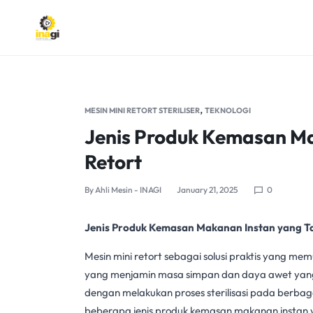
INAGI
INOVASI
ANAK
,
MESIN MINI RETORT STERILISER
TEKNOLOGI
NEGERI
Jenis Produk Kemasan M
Retort
By
Ahli Mesin - INAGI
January 21, 2025
0
Jenis Produk Kemasan Makanan Instan yang Ta
Mesin
mini retort
sebagai solusi praktis yang me
yang menjamin masa simpan dan daya awet yang l
dengan melakukan
proses sterilisasi
pada berbaga
beberapa jenis produk
kemasan makanan
instan