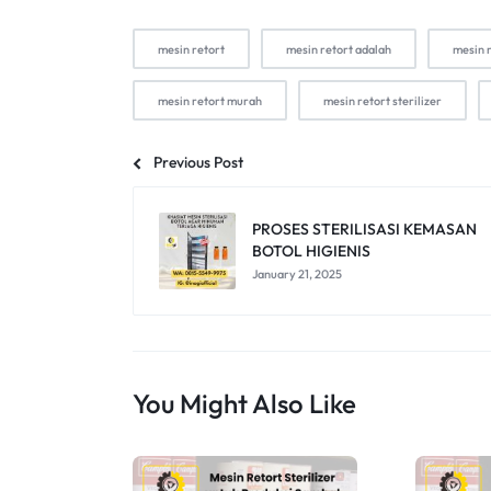
mesin retort
mesin retort adalah
mesin 
mesin retort murah
mesin retort sterilizer
Previous Post
PROSES STERILISASI KEMASAN
BOTOL HIGIENIS
January 21, 2025
You Might Also Like