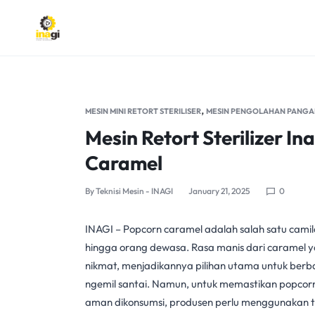
INAGI
INOVASI
ANAK
,
MESIN MINI RETORT STERILISER
MESIN PENGOLAHAN PANGA
NEGERI
Mesin Retort Sterilizer I
Caramel
By
Teknisi Mesin - INAGI
January 21, 2025
0
INAGI
– Popcorn caramel adalah salah satu camil
hingga orang dewasa. Rasa manis dari caramel y
nikmat, menjadikannya pilihan utama untuk berb
ngemil santai. Namun, untuk memastikan popcor
aman dikonsumsi, produsen perlu menggunakan te