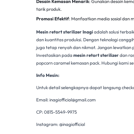
Desain Kemasan Menarik
: Gunakan desain kem
tarik produk.
Promosi Efektif
: Manfaatkan media sosial dan m
Mesin retort sterilizer Inagi
adalah solusi terba
dan kuantitas produksi. Dengan teknologi canggih 
juga tetap renyah dan nikmat. Jangan lewatkan 
Investasikan pada
mesin retort sterilizer
dan ra
popcorn caramel kemasan pack. Hubungi kami sek
Info Mesin:
Untuk detail selengkapnya dapat langsung checkout
Email:
inagiofficial@gmail.com
CP: 0815-5549-9975
Instagram: @inagiofficial