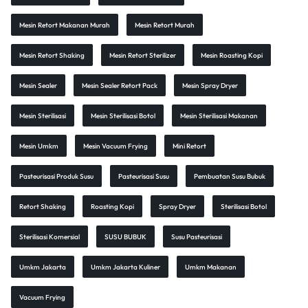
Mesin Retort Makanan Murah
Mesin Retort Murah
Mesin Retort Shaking
Mesin Retort Sterilizer
Mesin Roasting Kopi
Mesin Sealer
Mesin Sealer Retort Pack
Mesin Spray Dryer
Mesin Sterilisasi
Mesin Sterilisasi Botol
Mesin Sterilisasi Makanan
Mesin Umkm
Mesin Vacuum Frying
Mini Retort
Pasteurisasi Produk Susu
Pasteurisasi Susu
Pembuatan Susu Bubuk
Retort Shaking
Roasting Kopi
Spray Dryer
Sterilisasi Botol
Sterilisasi Komersial
SUSU BUBUK
Susu Pasteurisasi
Umkm Jakarta
Umkm Jakarta Kuliner
Umkm Makanan
Vacuum Frying