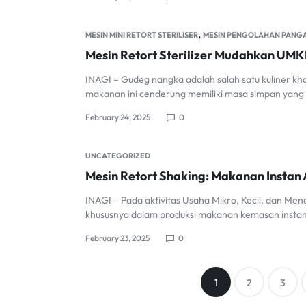
,
MESIN MINI RETORT STERILISER
MESIN PENGOLAHAN PANG
Mesin Retort Sterilizer Mudahkan UM
INAGI – Gudeg nangka adalah salah satu kuliner kha
makanan ini cenderung memiliki masa simpan yang
February 24, 2025
0
UNCATEGORIZED
Mesin Retort Shaking: Makanan Instan
INAGI – Pada aktivitas Usaha Mikro, Kecil, dan Me
khususnya dalam produksi makanan kemasan instan.
February 23, 2025
0
Posts
1
2
3