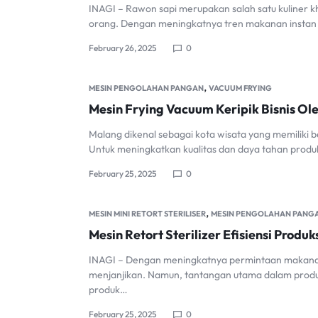
INAGI – Rawon sapi merupakan salah satu kuliner kh
orang. Dengan meningkatnya tren makanan instan 
February 26, 2025
0
,
MESIN PENGOLAHAN PANGAN
VACUUM FRYING
Mesin Frying Vacuum Keripik Bisnis O
Malang dikenal sebagai kota wisata yang memiliki be
Untuk meningkatkan kualitas dan daya tahan produ
February 25, 2025
0
,
MESIN MINI RETORT STERILISER
MESIN PENGOLAHAN PANG
Mesin Retort Sterilizer Efisiensi Pro
INAGI – Dengan meningkatnya permintaan makanan 
menjanjikan. Namun, tantangan utama dalam produ
produk…
February 25, 2025
0