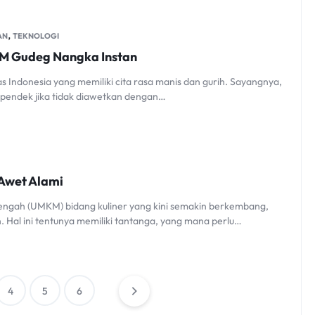
,
AN
TEKNOLOGI
KM Gudeg Nangka Instan
s Indonesia yang memiliki cita rasa manis dan gurih. Sayangnya,
 pendek jika tidak diawetkan dengan…
 Awet Alami
nengah (UMKM) bidang kuliner yang kini semakin berkembang,
 Hal ini tentunya memiliki tantanga, yang mana perlu…
4
5
6