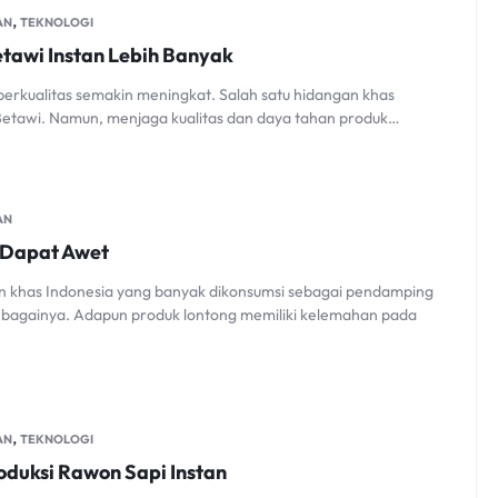
,
AN
TEKNOLOGI
Betawi Instan Lebih Banyak
berkualitas semakin meningkat. Salah satu hidangan khas
 Betawi. Namun, menjaga kualitas dan daya tahan produk…
AN
n Dapat Awet
ian khas Indonesia yang banyak dikonsumsi sebagai pendamping
n sebagainya. Adapun produk lontong memiliki kelemahan pada
,
AN
TEKNOLOGI
roduksi Rawon Sapi Instan