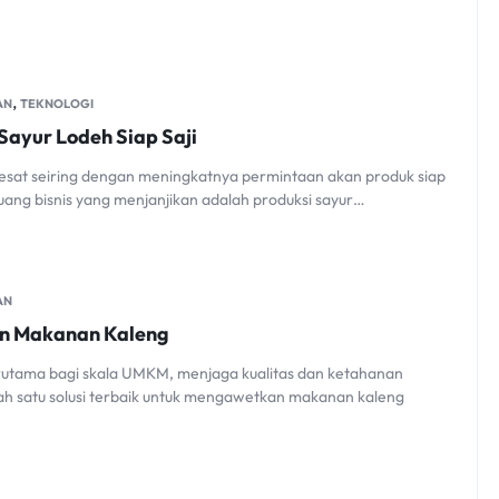
,
AN
TEKNOLOGI
 Sayur Lodeh Siap Saji
esat seiring dengan meningkatnya permintaan akan produk siap
eluang bisnis yang menjanjikan adalah produksi sayur…
AN
tan Makanan Kaleng
erutama bagi skala UMKM, menjaga kualitas dan ketahanan
lah satu solusi terbaik untuk mengawetkan makanan kaleng