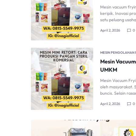
Mesin vacuum fryin
keripik. Inovasi p
satu peluang usah
April 2, 2026
0
MESIN PENGOLAHAN
Mesin Vacuum
UMKM
Mesin Vacuum Fryin
oleh masyarakat. S
buncis. Selain ras
April 2, 2026
0