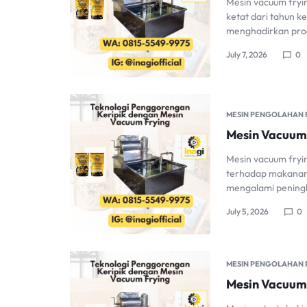
Mesin vacuum fryi
ketat dari tahun k
menghadirkan produ
July 7, 2026
0
MESIN PENGOLAHAN
Mesin Vacuum F
Mesin vacuum fryi
terhadap makanan r
mengalami peningka
July 5, 2026
0
MESIN PENGOLAHAN
Mesin Vacuum