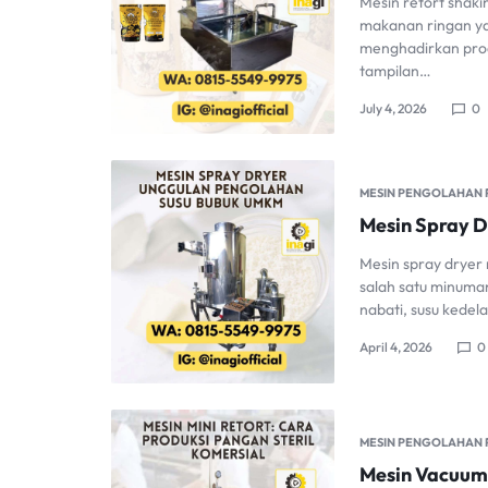
Mesin retort shak
makanan ringan yan
menghadirkan produ
tampilan…
July 4, 2026
0
MESIN PENGOLAHAN
Mesin Spray D
Mesin spray dryer
salah satu minuman
nabati, susu kedel
April 4, 2026
0
MESIN PENGOLAHAN
Mesin Vacuum