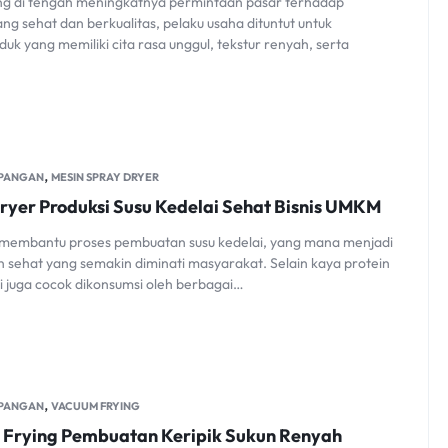
ing di tengah meningkatnya permintaan pasar terhadap
g sehat dan berkualitas, pelaku usaha dituntut untuk
k yang memiliki cita rasa unggul, tekstur renyah, serta
,
 PANGAN
MESIN SPRAY DRYER
ryer Produksi Susu Kedelai Sehat Bisnis UMKM
 membantu proses pembuatan susu kedelai, yang mana menjadi
 sehat yang semakin diminati masyarakat. Selain kaya protein
ai juga cocok dikonsumsi oleh berbagai…
,
 PANGAN
VACUUM FRYING
 Frying Pembuatan Keripik Sukun Renyah