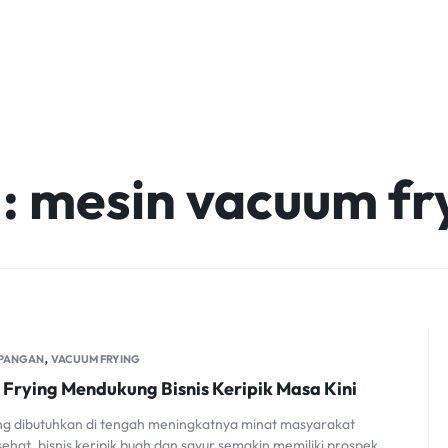
:
mesin vacuum fr
,
 PANGAN
VACUUM FRYING
Frying Mendukung Bisnis Keripik Masa Kini
ng dibutuhkan di tengah meningkatnya minat masyarakat
ehat, bisnis keripik buah dan sayur semakin memiliki prospek