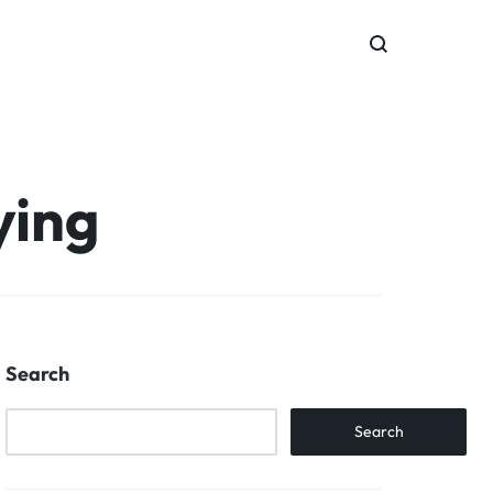
ying
Search
Search