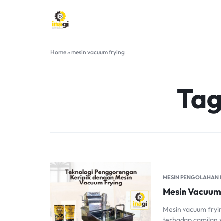
INAGI
INOVASI
Home
»
mesin vacuum frying
ANAK
NEGERI
Tag
MESIN PENGOLAHAN
Mesin Vacuum 
Mesin vacuum fryi
terhadap camilan s