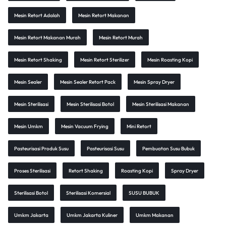
Mesin Retort Adalah
Mesin Retort Makanan
Mesin Retort Makanan Murah
Mesin Retort Murah
Mesin Retort Shaking
Mesin Retort Sterilizer
Mesin Roasting Kopi
Mesin Sealer
Mesin Sealer Retort Pack
Mesin Spray Dryer
Mesin Sterilisasi
Mesin Sterilisasi Botol
Mesin Sterilisasi Makanan
Mesin Umkm
Mesin Vacuum Frying
Mini Retort
Pasteurisasi Produk Susu
Pasteurisasi Susu
Pembuatan Susu Bubuk
Proses Sterilisasi
Retort Shaking
Roasting Kopi
Spray Dryer
Sterilisasi Botol
Sterilisasi Komersial
SUSU BUBUK
Umkm Jakarta
Umkm Jakarta Kuliner
Umkm Makanan