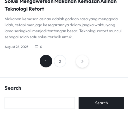
Solusi Mengawetkan Makanan Kemasan Asinan
Teknologi Retort
Makanan kemasan asinan adalah godaan rasa yang menggoda
lidah, tetapi menjaga kesegarannya dalam jangka waktu yang
lama seringkali menjadi tantangan besar. Teknologi retort muncul
sebagai salah satu solusi terbaik untuk…
August 26, 2023
0
Posts
1
2
pagination
Search
Search