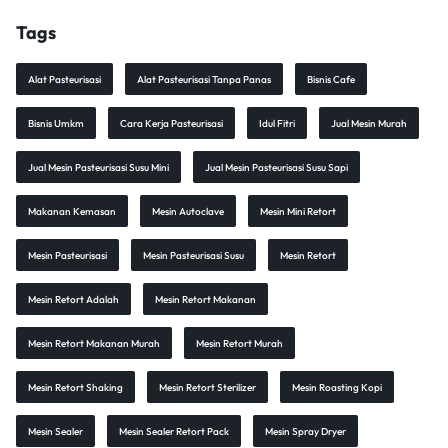
Tags
Alat Pasteurisasi
Alat Pasteurisasi Tanpa Panas
Bisnis Cafe
Bisnis Umkm
Cara Kerja Pasteurisasi
Idul Fitri
Jual Mesin Murah
Jual Mesin Pasteurisasi Susu Mini
Jual Mesin Pasteurisasi Susu Sapi
Makanan Kemasan
Mesin Autoclave
Mesin Mini Retort
Mesin Pasteurisasi
Mesin Pasteurisasi Susu
Mesin Retort
Mesin Retort Adalah
Mesin Retort Makanan
Mesin Retort Makanan Murah
Mesin Retort Murah
Mesin Retort Shaking
Mesin Retort Sterilizer
Mesin Roasting Kopi
Mesin Sealer
Mesin Sealer Retort Pack
Mesin Spray Dryer