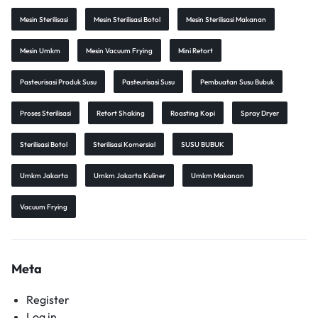
Mesin Sterilisasi
Mesin Sterilisasi Botol
Mesin Sterilisasi Makanan
Mesin Umkm
Mesin Vacuum Frying
Mini Retort
Pasteurisasi Produk Susu
Pasteurisasi Susu
Pembuatan Susu Bubuk
Proses Sterilisasi
Retort Shaking
Roasting Kopi
Spray Dryer
Sterilisasi Botol
Sterilisasi Komersial
SUSU BUBUK
Umkm Jakarta
Umkm Jakarta Kuliner
Umkm Makanan
Vacuum Frying
Meta
Register
Log in