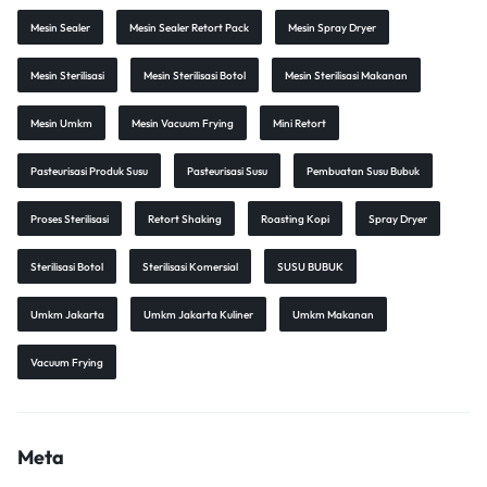
Mesin Sealer
Mesin Sealer Retort Pack
Mesin Spray Dryer
Mesin Sterilisasi
Mesin Sterilisasi Botol
Mesin Sterilisasi Makanan
Mesin Umkm
Mesin Vacuum Frying
Mini Retort
Pasteurisasi Produk Susu
Pasteurisasi Susu
Pembuatan Susu Bubuk
Proses Sterilisasi
Retort Shaking
Roasting Kopi
Spray Dryer
Sterilisasi Botol
Sterilisasi Komersial
SUSU BUBUK
Umkm Jakarta
Umkm Jakarta Kuliner
Umkm Makanan
Vacuum Frying
Meta