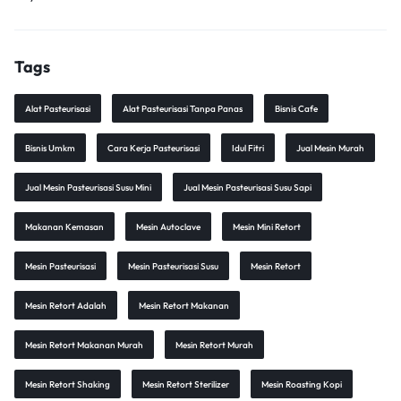
Tags
Alat Pasteurisasi
Alat Pasteurisasi Tanpa Panas
Bisnis Cafe
Bisnis Umkm
Cara Kerja Pasteurisasi
Idul Fitri
Jual Mesin Murah
Jual Mesin Pasteurisasi Susu Mini
Jual Mesin Pasteurisasi Susu Sapi
Makanan Kemasan
Mesin Autoclave
Mesin Mini Retort
Mesin Pasteurisasi
Mesin Pasteurisasi Susu
Mesin Retort
Mesin Retort Adalah
Mesin Retort Makanan
Mesin Retort Makanan Murah
Mesin Retort Murah
Mesin Retort Shaking
Mesin Retort Sterilizer
Mesin Roasting Kopi