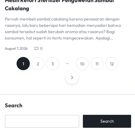
Mesin Retort Sterilizer Pengawetan Sambal
Cakalang
Pernah membeli sambal cakalang karena penasaran dengan
rasanya, lalu baru beberapa hari kemudian menyadari bahwa
sambal tersebut sudah berubah aroma atau rasanya? Bagi
konsumen, hal seperti ini tentu mengecewakan. Apalagi…
August 7, 2026
0
Posts
…
1
2
3
10
11
12
pagination
Search
Search