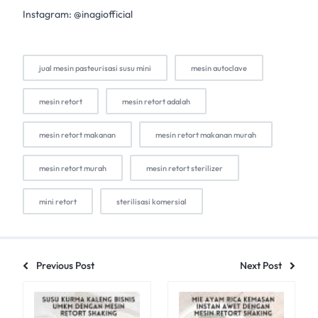
Instagram: @inagiofficial
jual mesin pasteurisasi susu mini
mesin autoclave
mesin retort
mesin retort adalah
mesin retort makanan
mesin retort makanan murah
mesin retort murah
mesin retort sterilizer
mini retort
sterilisasi komersial
Previous Post
Next Post