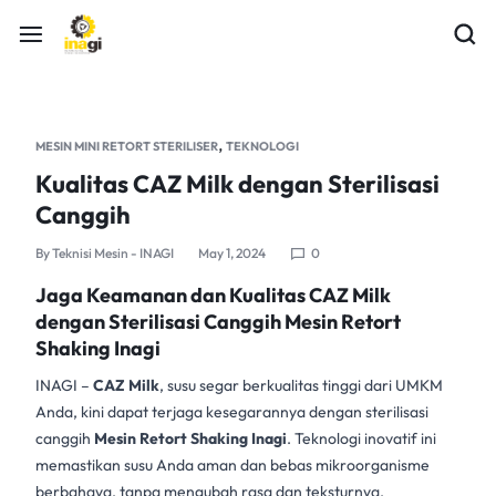
,
MESIN MINI RETORT STERILISER
TEKNOLOGI
Kualitas CAZ Milk dengan Sterilisasi
Canggih
By
Teknisi Mesin - INAGI
May 1, 2024
0
Jaga Keamanan dan Kualitas CAZ Milk
dengan Sterilisasi Canggih Mesin Retort
Shaking Inagi
INAGI
–
CAZ Milk
, susu segar berkualitas tinggi dari UMKM
Anda, kini dapat terjaga kesegarannya dengan sterilisasi
canggih
Mesin Retort Shaking Inagi
.
Teknologi inovatif ini
memastikan susu Anda aman dan bebas mikroorganisme
berbahaya, tanpa mengubah rasa dan teksturnya.