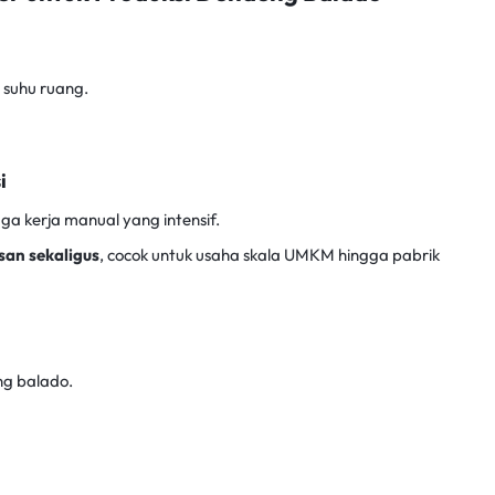
suhu ruang.
i
aga kerja manual yang intensif.
an sekaligus
, cocok untuk usaha skala UMKM hingga pabrik
ng balado.