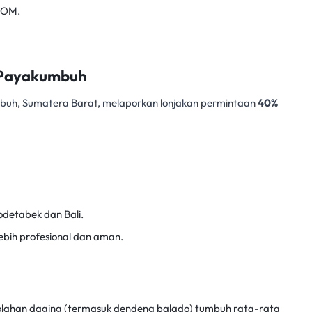
BPOM.
i Payakumbuh
buh, Sumatera Barat, melaporkan lonjakan permintaan
40%
bodetabek dan Bali.
ebih profesional dan aman.
golahan daging (termasuk dendeng balado) tumbuh rata-rata