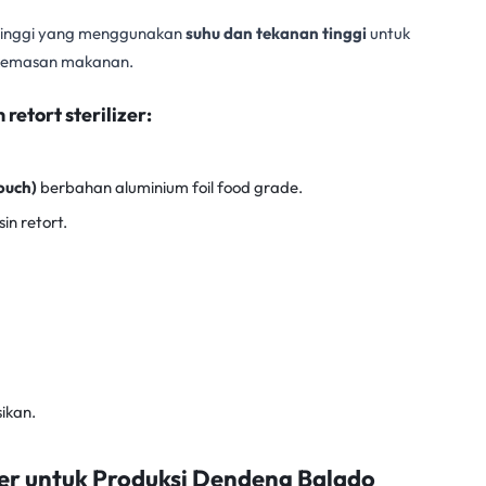
 tinggi yang menggunakan
suhu dan tekanan tinggi
untuk
 kemasan makanan.
etort sterilizer:
ouch)
berbahan aluminium foil food grade.
in retort.
sikan.
zer untuk Produksi Dendeng Balado