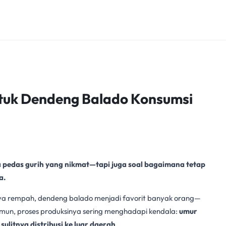
Untuk Dendeng Balado Konsumsi
 pedas gurih yang nikmat—tapi juga soal bagaimana tetap
a.
a rempah, dendeng balado menjadi favorit banyak orang—
amun, proses produksinya sering menghadapi kendala:
umur
ulitnya distribusi ke luar daerah
.