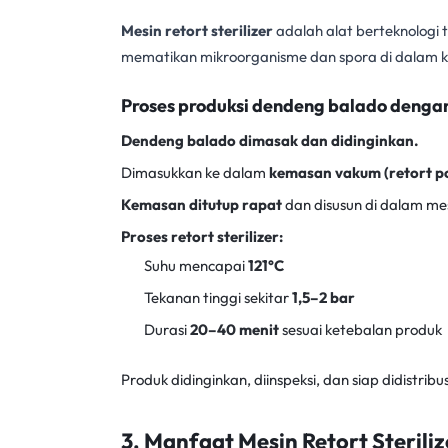
Mesin retort sterilizer
adalah alat berteknologi
mematikan mikroorganisme dan spora di dalam
Proses produksi dendeng balado dengan r
Dendeng balado dimasak dan didinginkan.
Dimasukkan ke dalam
kemasan vakum (retort p
Kemasan ditutup rapat
dan disusun di dalam mes
Proses retort sterilizer:
Suhu mencapai
121°C
Tekanan tinggi sekitar
1,5–2 bar
Durasi
20–40 menit
sesuai ketebalan produk
Produk didinginkan, diinspeksi, dan siap didistribu
3. Manfaat Mesin Retort Sterili