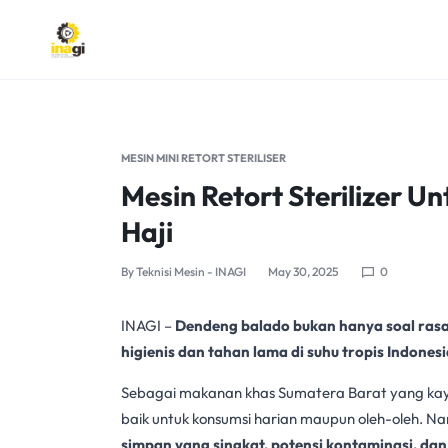
INAGI
INOVASI
ANAK
MESIN MINI RETORT STERILISER
NEGERI
Mesin Retort Sterilizer 
Haji
By
Teknisi Mesin - INAGI
May 30, 2025
0
INAGI
–
Dendeng balado bukan hanya soal rasa
higienis dan tahan lama di suhu tropis Indonesi
Sebagai makanan khas Sumatera Barat yang kay
baik untuk konsumsi harian maupun oleh-oleh. N
simpan yang singkat, potensi kontaminasi, dan s