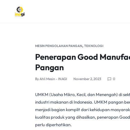
INAGI
INOVASI
ANAK
,
MESIN PENGOLAHAN PANGAN
TEKNOLOGI
NEGERI
Penerapan Good Manufac
Pangan
By
Ahli Mesin - INAGI
November 2, 2023
0
UMKM (Usaha Mikro, Kecil, dan Menengah) di sek
industri makanan di Indonesia.
UMKM pangan
be
menjadi bagian komplit dari kehidupan masyara
kualitas produk yang dihasilkan, penerapan Good
perlu diperhatikan.