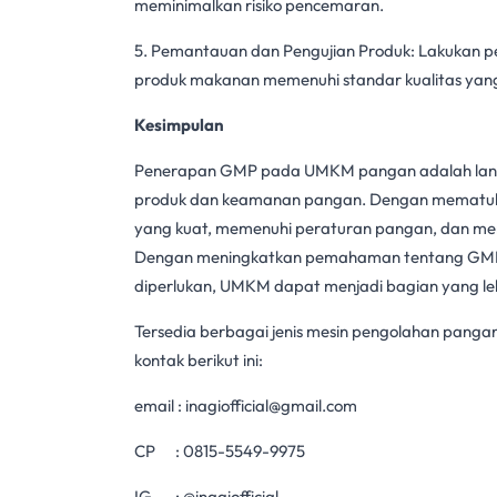
meminimalkan risiko pencemaran.
5. Pemantauan dan Pengujian Produk: Lakukan p
produk makanan memenuhi standar kualitas yang
Kesimpulan
Penerapan GMP pada
UMKM pangan
adalah lan
produk dan
keamanan pangan
. Dengan mematu
yang kuat, memenuhi peraturan pangan, dan m
Dengan meningkatkan pemahaman tentang
GM
diperlukan, UMKM dapat menjadi bagian yang leb
Tersedia berbagai jenis mesin pengolahan pangan
kontak berikut ini:
email :
inagiofficial@gmail.com
CP :
0815-5549-9975
IG : @inagiofficial