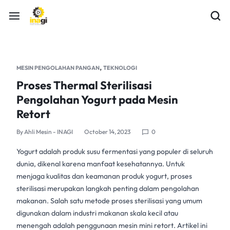
,
MESIN PENGOLAHAN PANGAN
TEKNOLOGI
Proses Thermal Sterilisasi
Pengolahan Yogurt pada Mesin
Retort
By
Ahli Mesin - INAGI
October 14, 2023
0
Yogurt adalah produk susu fermentasi yang populer di seluruh
dunia, dikenal karena manfaat kesehatannya. Untuk
menjaga kualitas dan keamanan produk yogurt,
proses
sterilisasi
merupakan langkah penting dalam
pengolahan
makanan
. Salah satu metode
proses sterilisasi
yang umum
digunakan dalam
industri makanan
skala kecil atau
menengah adalah penggunaan
mesin mini retort
. Artikel ini