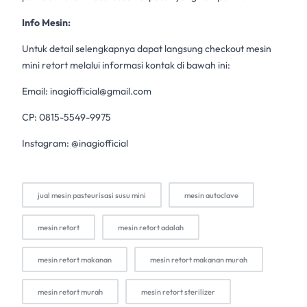
Info Mesin:
Untuk detail selengkapnya dapat langsung checkout mesin
mini retort melalui informasi kontak di bawah ini:
Email:
inagiofficial@gmail.com
CP: 0815-5549-9975
Instagram: @inagiofficial
jual mesin pasteurisasi susu mini
mesin autoclave
mesin retort
mesin retort adalah
mesin retort makanan
mesin retort makanan murah
mesin retort murah
mesin retort sterilizer