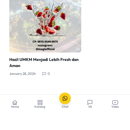
Hasil UMKM Menjadi Lebih Fresh dan
Aman
January 28, 2024
0
Home
Katalog
Chat
VA
Video