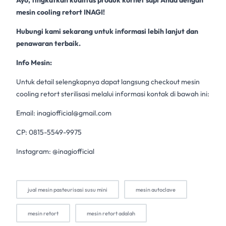
Ayo, tingkatkan kualitas produk kornet sapi Anda dengan
mesin cooling retort INAGI!
Hubungi kami sekarang untuk informasi lebih lanjut dan
penawaran terbaik.
Info Mesin:
Untuk detail selengkapnya dapat langsung checkout mesin
cooling retort sterilisasi melalui informasi kontak di bawah ini:
Email:
inagiofficial@gmail.com
CP: 0815-5549-9975
Instagram: @inagiofficial
jual mesin pasteurisasi susu mini
mesin autoclave
mesin retort
mesin retort adalah