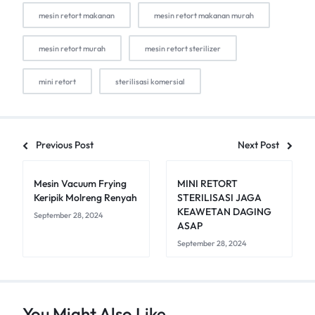
mesin retort makanan
mesin retort makanan murah
mesin retort murah
mesin retort sterilizer
mini retort
sterilisasi komersial
Previous Post
Next Post
Mesin Vacuum Frying
MINI RETORT
Keripik Molreng Renyah
STERILISASI JAGA
KEAWETAN DAGING
September 28, 2024
ASAP
September 28, 2024
You Might Also Like