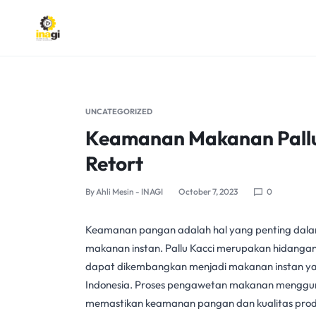
INAGI
INOVASI
ANAK
UNCATEGORIZED
NEGERI
Keamanan Makanan Pallu
Retort
By
Ahli Mesin - INAGI
October 7, 2023
0
Keamanan pangan
adalah hal yang penting dala
makanan instan
. Pallu Kacci merupakan hidangan t
dapat dikembangkan menjadi
makanan instan
ya
Indonesia. Proses
pengawetan makanan
menggu
memastikan
keamanan pangan
dan kualitas produ