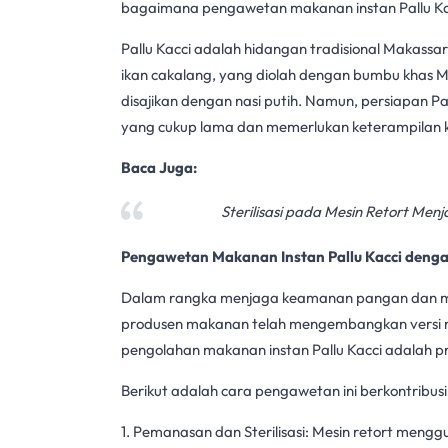
bagaimana
pengawetan makanan
instan Pallu 
Pallu Kacci adalah hidangan tradisional Makassar
ikan cakalang, yang diolah dengan bumbu khas Mak
disajikan dengan nasi putih. Namun, persiapan P
yang cukup lama dan memerlukan keterampilan
Baca Juga:
Sterilisasi pada Mesin Retort Men
Pengawetan Makanan
Instan Pallu Kacci deng
Dalam rangka menjaga
keamanan pangan
dan m
produsen makanan telah mengembangkan versi
pengolahan makanan instan Pallu Kacci adalah
Berikut adalah cara pengawetan ini berkontribus
1. Pemanasan dan Sterilisasi:
Mesin retort
menggun