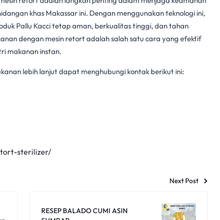
mesin retort
adalah langkah penting dalam menjaga
keamanan
angan khas Makassar ini. Dengan menggunakan teknologi ini,
k Pallu Kacci tetap aman, berkualitas tinggi, dan tahan
kanan
dengan
mesin retort
adalah salah satu cara yang efektif
tri
makanan instan
.
nan lebih lanjut dapat menghubungi kontak berikut ini:
ort-sterilizer/
Next Post
RESEP BALADO CUMI ASIN