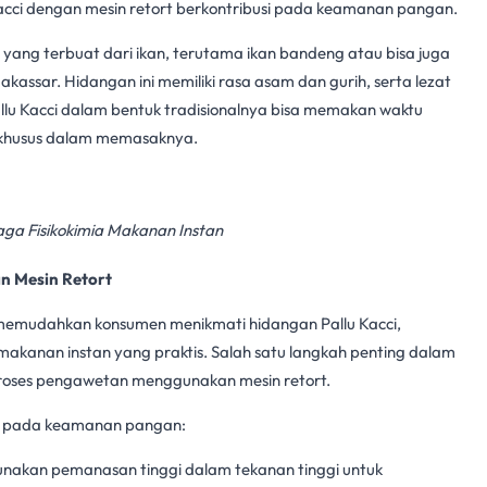
Kacci dengan
mesin retort
berkontribusi pada
keamanan pangan
.
 yang terbuat dari ikan, terutama ikan bandeng atau bisa juga
assar. Hidangan ini memiliki rasa asam dan gurih, serta lezat
allu Kacci dalam bentuk tradisionalnya bisa memakan waktu
 khusus dalam memasaknya.
jaga Fisikokimia Makanan Instan
an Mesin Retort
emudahkan konsumen menikmati hidangan Pallu Kacci,
makanan instan
yang praktis. Salah satu langkah penting dalam
 proses pengawetan menggunakan
mesin retort
.
i pada
keamanan pangan
:
akan pemanasan tinggi dalam tekanan tinggi untuk