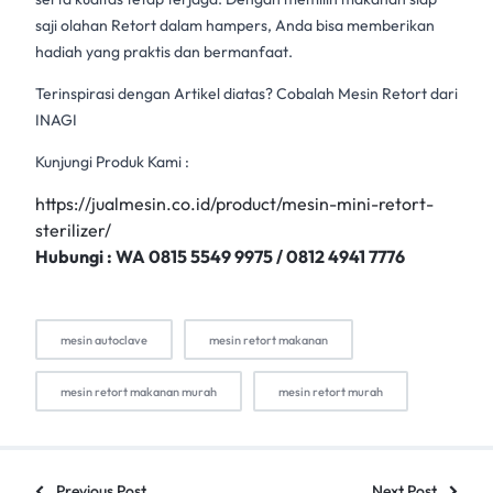
saji olahan Retort dalam hampers, Anda bisa memberikan
hadiah yang
praktis dan bermanfaat.
Terinspirasi dengan Artikel diatas? Cobalah
Mesin Retort
dari
INAGI
Kunjungi Produk Kami :
https://jualmesin.co.id/product/mesin-mini-retort-
sterilizer/
Hubungi : WA 0815 5549 9975 / 0812 4941 7776
mesin autoclave
mesin retort makanan
mesin retort makanan murah
mesin retort murah
Previous Post
Next Post