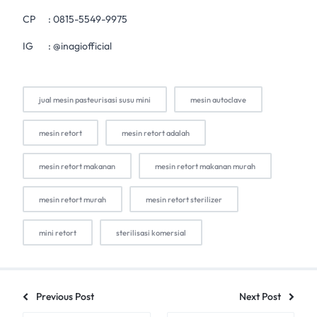
CP :
0815-5549-9975
IG :
@inagiofficial
jual mesin pasteurisasi susu mini
mesin autoclave
mesin retort
mesin retort adalah
mesin retort makanan
mesin retort makanan murah
mesin retort murah
mesin retort sterilizer
mini retort
sterilisasi komersial
Previous Post
Next Post