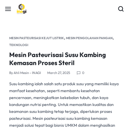
,
,
MESIN PASTEURISASI KEJUT LISTRIK
MESIN PENGOLAHAN PANGAN
TEKNOLOGI
Mesin Pasteurisasi Susu Kambing
Kemasan Proses Steril
By
Ahli Mesin - INAGI
March 27, 2025
0
Susu kambing
ialah salah satu produk susu yang memiliki kaya
manfaat kesehatan, seperti membantu kesehatan
pencernaan, meningkatkan kekebalan tubuh, dan kaya
kandungan nutrisi penting. Untuk memastikan kualitas dan
keamanan
susu kambing
tetap terjaga, diperlukan
proses
pasteurisasi
.
Mesin pasteurisasi
susu kambing kemasan
menjadi solusi tepat bagi bisnis UMKM dalam menghasilkan