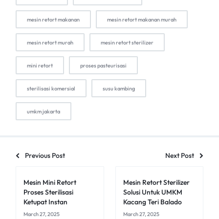
mesin retort makanan
mesin retort makanan murah
mesin retort murah
mesin retort sterilizer
mini retort
proses pasteurisasi
sterilisasi komersial
susu kambing
umkm jakarta
Previous Post
Next Post
Mesin Mini Retort
Mesin Retort Sterilizer
Proses Sterilisasi
Solusi Untuk UMKM
Ketupat Instan
Kacang Teri Balado
March 27, 2025
March 27, 2025