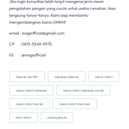
Jika ingin konsultasi lebih lanjut mengenai jenis
mesin
pengolahan
pangan yang cocok untuk usaha rumahan, bisa
langsung tanya-tanya. Kami siap membantu
mengembangkan
bisnis UMKM
!
email :
inagiofficial@gmail.com
CP :
0815-5549-9975
IG :
@inagiofficial
lebaran idul fitri
makanan lebaran
mesin retort
mesin retort makanan
mesin retort makanan murah
mesin retort murah
mesin retort sterilizer
mini retort
umkm jakarta