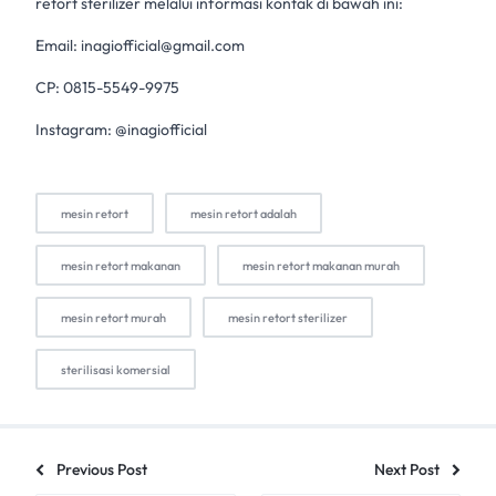
retort sterilizer melalui informasi kontak di bawah ini:
Email:
inagiofficial@gmail.com
CP: 0815-5549-9975
Instagram: @inagiofficial
mesin retort
mesin retort adalah
mesin retort makanan
mesin retort makanan murah
mesin retort murah
mesin retort sterilizer
sterilisasi komersial
Previous Post
Next Post