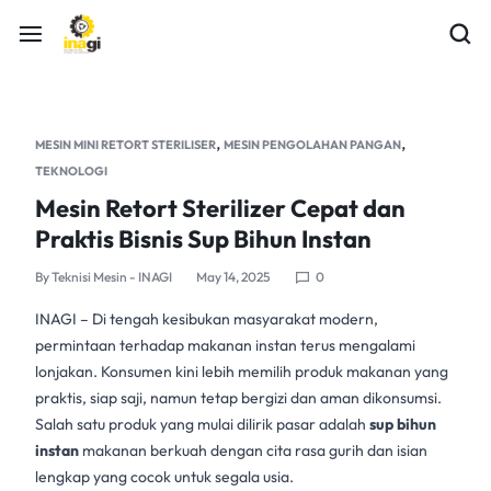
,
,
MESIN MINI RETORT STERILISER
MESIN PENGOLAHAN PANGAN
TEKNOLOGI
Mesin Retort Sterilizer Cepat dan
Praktis Bisnis Sup Bihun Instan
By
Teknisi Mesin - INAGI
May 14, 2025
0
INAGI
– Di tengah kesibukan masyarakat modern,
permintaan terhadap makanan instan terus mengalami
lonjakan. Konsumen kini lebih memilih produk makanan yang
praktis, siap saji, namun tetap bergizi dan aman dikonsumsi.
Salah satu produk yang mulai dilirik pasar adalah
sup bihun
instan
makanan berkuah dengan cita rasa gurih dan isian
lengkap yang cocok untuk segala usia.