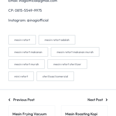
Email:
inagiofficial@gmail.com
CP: 0815-5549-9975
Instagram: @inagiofficial
mesin retort
mesin retort adalah
mesin retort makanan
mesin retort makanan murah
mesin retort murah
mesin retort sterilizer
mini retort
sterilisasi komersial
Previous Post
Next Post
Mesin Frying Vacuum
Mesin Roasting Kopi