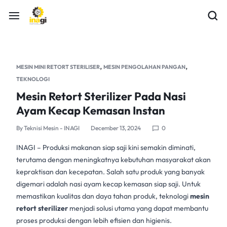
,
,
MESIN MINI RETORT STERILISER
MESIN PENGOLAHAN PANGAN
TEKNOLOGI
Mesin Retort Sterilizer Pada Nasi
Ayam Kecap Kemasan Instan
By
Teknisi Mesin - INAGI
December 13, 2024
0
INAGI
– Produksi makanan siap saji kini semakin diminati,
terutama dengan meningkatnya kebutuhan masyarakat akan
kepraktisan dan kecepatan. Salah satu produk yang banyak
digemari adalah nasi ayam kecap kemasan siap saji. Untuk
memastikan kualitas dan daya tahan produk, teknologi
mesin
retort sterilizer
menjadi solusi utama yang dapat membantu
proses produksi dengan lebih efisien dan higienis.