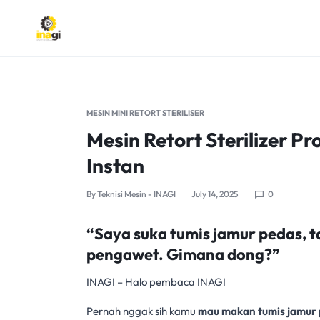
INAGI
INOVASI
ANAK
MESIN MINI RETORT STERILISER
NEGERI
Mesin Retort Sterilizer 
Instan
By
Teknisi Mesin - INAGI
July 14, 2025
0
“Saya suka tumis jamur pedas, tap
pengawet. Gimana dong?”
INAGI
– Halo pembaca INAGI
Pernah nggak sih kamu
mau makan
tumis jamur