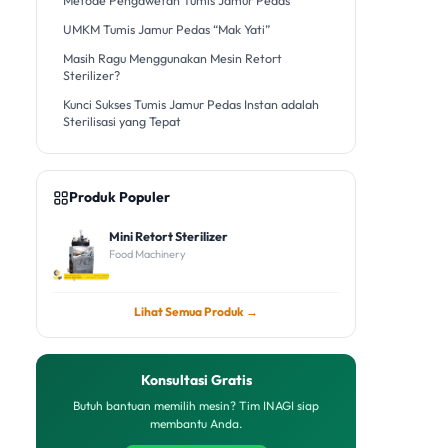
Metode Pengawetan Tumis Jamur Pedas
UMKM Tumis Jamur Pedas “Mak Yati”
Masih Ragu Menggunakan Mesin Retort
Sterilizer?
Kunci Sukses Tumis Jamur Pedas Instan adalah
Sterilisasi yang Tepat
Produk Populer
Mini Retort Sterilizer
Food Machinery
Lihat Semua Produk →
Konsultasi Gratis
Butuh bantuan memilih mesin? Tim INAGI siap
membantu Anda.