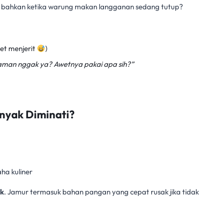
tau bahkan ketika warung makan langganan sedang tutup?
et menjerit
)
 aman nggak ya? Awetnya pakai apa sih?”
nyak Diminati?
aha kuliner
k
. Jamur termasuk bahan pangan yang cepat rusak
jika tidak