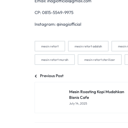
Email:
inagiofficial@gmail.com
CP: 0815-5549-9975
Instagram: @inagiofficial
mesin retort
mesin retort adalah
mesin 
mesin retort murah
mesin retort sterilizer
Previous Post
Mesin Roasting Kopi Mudahkan
Bisnis Cafe
July 14, 2025