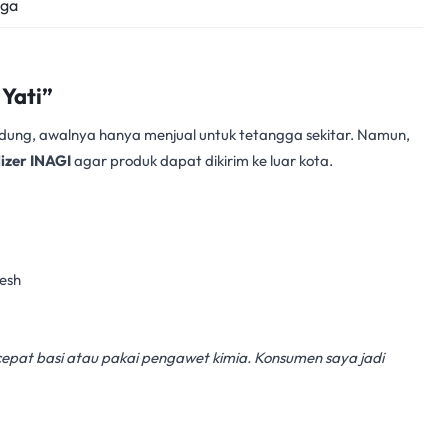
aga
Yati”
ndung, awalnya hanya menjual untuk tetangga sekitar. Namun,
lizer INAGI
agar produk dapat dikirim ke luar kota.
esh
cepat basi atau pakai pengawet kimia. Konsumen saya jadi