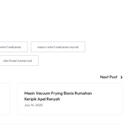
retort makanan
mesin retort makanan murah
sterilisasi komersial
Next Post
Mesin Vacuum Frying Bisnis Rumahan
Keripik Apel Renyah
July 14, 2025