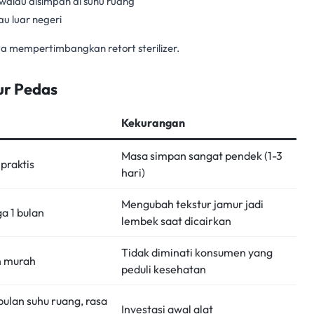
walau disimpan di suhu ruang
u luar negeri
tnya mempertimbangkan
retort sterilizer
.
ur Pedas
Kekurangan
Masa simpan sangat pendek (1-3
praktis
hari)
Mengubah tekstur jamur jadi
a 1 bulan
lembek saat dicairkan
Tidak diminati konsumen yang
n murah
peduli kesehatan
bulan suhu ruang, rasa
Investasi awal alat