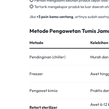
Pernah mengalami keluhan produk cepat basi 
Tertarik mengekspor produk ke luar daerah ata
Jika
>3 poin kamu centang
, artinya sudah saa
Metode Pengawetan Tumis Jam
Metode
Kelebihan
Pendinginan (chiller)
Murah dan 
Freezer
Awet hingg
Pengawet kimia
Praktis da
Awet 6-12 
Retort sterilizer