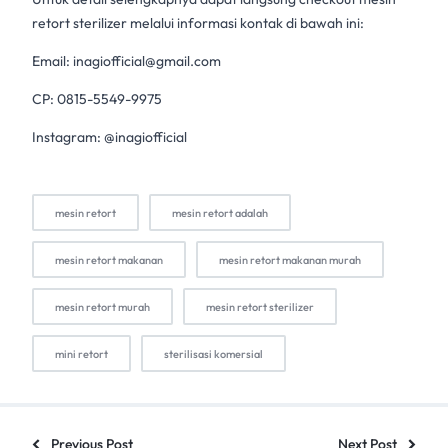
retort sterilizer melalui informasi kontak di bawah ini:
Email:
inagiofficial@gmail.com
CP: 0815-5549-9975
Instagram: @inagiofficial
mesin retort
mesin retort adalah
mesin retort makanan
mesin retort makanan murah
mesin retort murah
mesin retort sterilizer
mini retort
sterilisasi komersial
Previous Post
Next Post