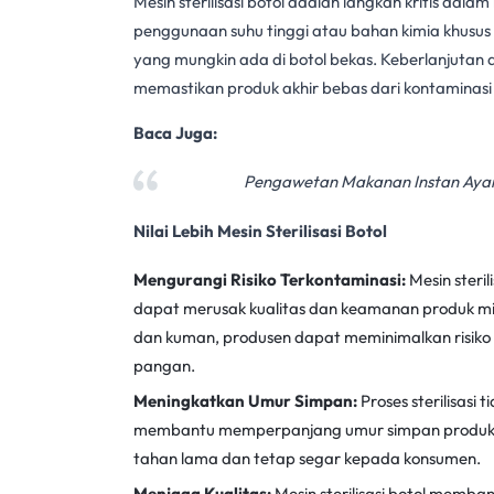
Mesin sterilisasi botol
adalah langkah kritis dalam
penggunaan suhu tinggi atau bahan kimia khusus
yang mungkin ada di botol bekas. Keberlanjutan d
memastikan produk akhir bebas dari kontaminasi
Baca Juga:
Pengawetan Makanan Instan Ayam
Nilai Lebih Mesin Sterilisasi Botol
Mengurangi Risiko Terkontaminasi:
Mesin steril
dapat merusak kualitas dan keamanan produk
mi
dan kuman, produsen dapat meminimalkan risik
pangan
.
Meningkatkan Umur Simpan:
Proses sterilisasi
ti
membantu memperpanjang umur simpan produk. 
tahan lama dan tetap segar kepada konsumen.
Menjaga Kualitas:
Mesin sterilisasi botol
membantu