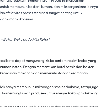
 rantai produksi
minuman instan
. Proses ini melibatkan
 untuk membunuh bakteri, kuman, dan mikroorganisme lainnya
an efektivitas
proses sterilisasi
sangat penting untuk
 dan aman dikonsumsi.
 Bakar Woku pada Mini Retort
isasi botol
dapat mengurangi risiko kontaminasi mikroba yang
numan instan
. Dengan memastikan botol bersih dari bakteri
o keracunan makanan dan memenuhi standar
keamanan
dak hanya membunuh mikroorganisme berbahaya, tetapi juga
Ini memungkinkan produsen untuk menyediakan produk yang
 mempertahankan kualitas rasa dan aroma minuman instan.