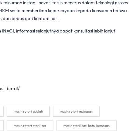
uk
minuman instan
. Inovasi terus menerus dalam teknologi
proses
MKM serta memberikan kepercayaan kepada konsumen bahwa
, dan bebas dari kontaminasi.
NAGI, informasi selanjutnya dapat konsultasi lebih lanjut
asi-botol/
mesin retort adalah
mesin retort makanan
mesin retort sterilizer
mesin sterilisasi botol kemasan