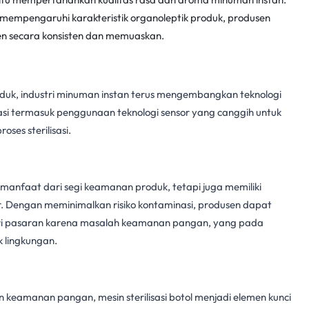
empengaruhi karakteristik organoleptik produk, produsen
n secara konsisten dan memuaskan.
uk, industri
minuman instan
terus mengembangkan teknologi
asi termasuk penggunaan teknologi sensor yang canggih untuk
ses sterilisasi.
rmanfaat dari segi keamanan produk, tetapi juga memiliki
. Dengan meminimalkan risiko kontaminasi, produsen dapat
ri pasaran karena masalah
keamanan pangan
, yang pada
 lingkungan.
an
keamanan pangan
,
mesin sterilisasi botol
menjadi elemen kunci