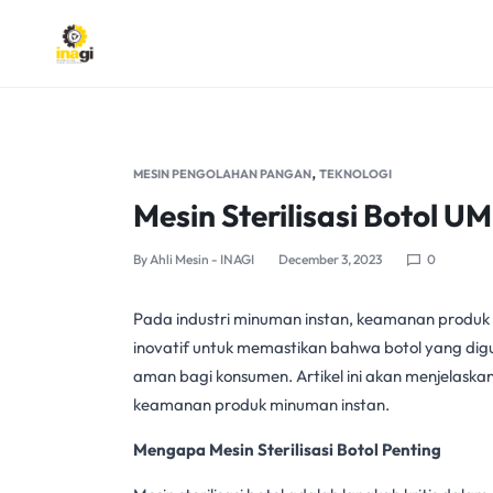
INAGI
INOVASI
ANAK
,
MESIN PENGOLAHAN PANGAN
TEKNOLOGI
NEGERI
Mesin Sterilisasi Botol 
By
Ahli Mesin - INAGI
December 3, 2023
0
Pada industri
minuman instan
, keamanan produk 
inovatif untuk memastikan bahwa botol yang dig
aman bagi konsumen. Artikel ini akan menjelask
keamanan produk
minuman instan
.
Mengapa Mesin Sterilisasi Botol Penting