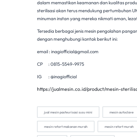
dalam memastikan keamanan dan kualitas prod
sterilisasi
akan terus mendukung pertumbuhan U
minuman instan
yang mereka nikmati aman, lezat
Tersedia berbagai jenis mesin pengolahan pangan I
dengan menghubungi kontak berikut ini:
email :
inagiofficial@gmail.com
CP :
0815-5549-9975
IG : @inagiofficial
https://jualmesin.co.id/product/mesin-sterilis
jual mesin pasteurisasi susu mini
mesin autoclave
mesin retort makanan murah
mesin retort murah