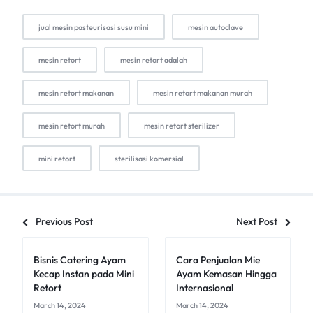
jual mesin pasteurisasi susu mini
mesin autoclave
mesin retort
mesin retort adalah
mesin retort makanan
mesin retort makanan murah
mesin retort murah
mesin retort sterilizer
mini retort
sterilisasi komersial
Previous Post
Next Post
Bisnis Catering Ayam
Cara Penjualan Mie
Kecap Instan pada Mini
Ayam Kemasan Hingga
Retort
Internasional
March 14, 2024
March 14, 2024