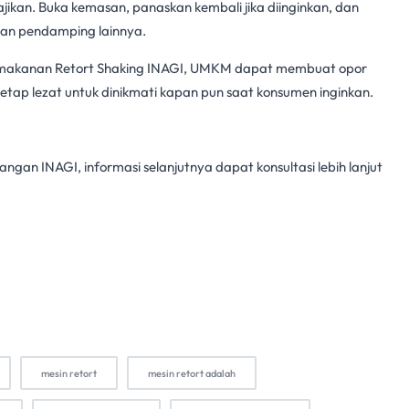
ajikan. Buka kemasan, panaskan kembali jika diinginkan, dan
nan pendamping lainnya.
i makanan
Retort Shaking INAGI,
UMKM
dapat membuat opor
tetap lezat untuk dinikmati kapan pun saat konsumen inginkan.
pangan INAGI, informasi selanjutnya dapat konsultasi lebih lanjut
mesin retort
mesin retort adalah