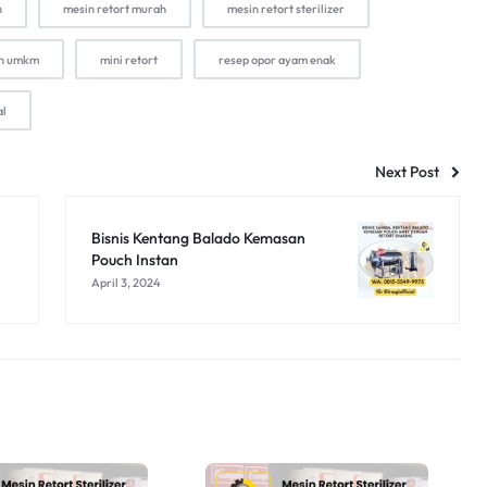
h
mesin retort murah
mesin retort sterilizer
an umkm
mini retort
resep opor ayam enak
al
Next Post
Bisnis Kentang Balado Kemasan
Pouch Instan
April 3, 2024