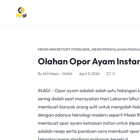
INAGI
INOVASI
ANAK
,
MESIN MINI RETORT STERILISER
MESIN PENGOLAHAN PANGA
NEGERI
Olahan Opor Ayam Instan
By
Ahli Mesin - INAGI
April 3, 2024
0
INAGI
–
Opor ayam
adalah salah satu hidangan k
sering diolah saat merayakan Hari Lebaran Idhul F
membuat banyak orang sulit untuk mengolah hida
dengan adanya teknologi modern seperti
Mesin R
membuat
opor ayam
kemasan instan untuk dipas
adalah resep serta panduan cara membuat opo
teknologi
mesin sterilisasi makanan
tersebut.