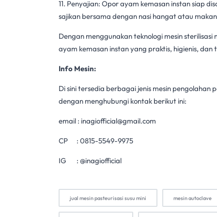
11. Penyajian: Opor ayam kemasan instan siap dis
sajikan bersama dengan nasi hangat atau maka
Dengan menggunakan teknologi
mesin sterilisas
ayam kemasan instan yang praktis, higienis, dan 
Info Mesin:
Di sini tersedia berbagai jenis mesin pengolahan 
dengan menghubungi kontak berikut ini:
email :
inagiofficial@gmail.com
CP :
0815-5549-9975
IG : @inagiofficial
jual mesin pasteurisasi susu mini
mesin autoclave