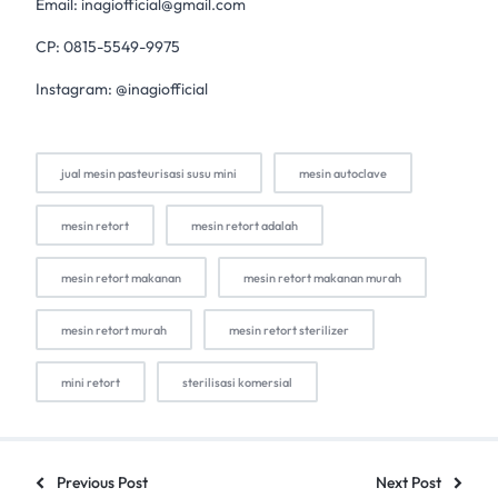
Email:
inagiofficial@gmail.com
CP: 0815-5549-9975
Instagram: @inagiofficial
jual mesin pasteurisasi susu mini
mesin autoclave
mesin retort
mesin retort adalah
mesin retort makanan
mesin retort makanan murah
mesin retort murah
mesin retort sterilizer
mini retort
sterilisasi komersial
Previous Post
Next Post