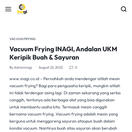
VACUUM FRYING
Vacuum Frying INAGI, Andalan UKM
Keripik Buah & Sayuran
By
Admininagi
August 22, 2022
0
www.inagi.co.id – Pernahkah anda mendengar istilah
mesin
vacuum frying
? Bagi para pengusaha keripik, mungkin istilah
ini tidak terdengar asing lagi. Di zaman sekarang yang serba
canggih, tentunya ada berbagai alat yang bisa digunakan
untuk membantu usaha kita. Termasuk mesin canggih
bernama vacuum frying. Vacuum frying adalah mesin yang
berguna untuk menggoreng sayuran ataupun buah dalam
kondisi vacuum. Nantinya buah atau sayuran akan berubah