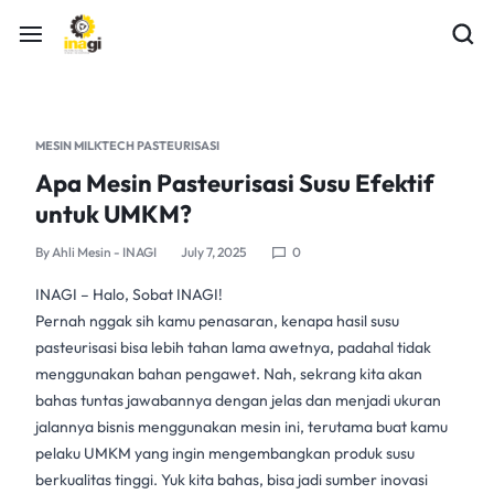
MESIN MILKTECH PASTEURISASI
Apa Mesin Pasteurisasi Susu Efektif
untuk UMKM?
By
Ahli Mesin - INAGI
July 7, 2025
0
INAGI
– Halo, Sobat INAGI!
Pernah nggak sih kamu penasaran, kenapa hasil
susu
pasteurisasi
bisa lebih tahan lama awetnya, padahal tidak
menggunakan bahan pengawet. Nah, sekrang kita akan
bahas tuntas jawabannya dengan jelas dan menjadi ukuran
jalannya bisnis menggunakan mesin ini, terutama buat kamu
pelaku UMKM yang ingin mengembangkan
produk susu
berkualitas tinggi. Yuk kita bahas, bisa jadi sumber inovasi