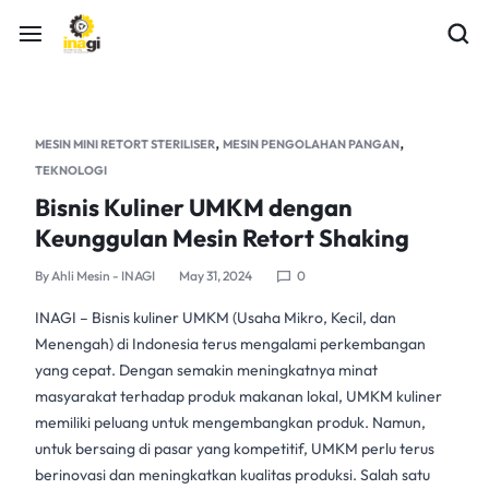
,
,
MESIN MINI RETORT STERILISER
MESIN PENGOLAHAN PANGAN
TEKNOLOGI
Bisnis Kuliner UMKM dengan
Keunggulan Mesin Retort Shaking
By
Ahli Mesin - INAGI
May 31, 2024
0
INAGI
– Bisnis kuliner UMKM (Usaha Mikro, Kecil, dan
Menengah) di Indonesia terus mengalami perkembangan
yang cepat. Dengan semakin meningkatnya minat
masyarakat terhadap
produk makanan
lokal,
UMKM kuliner
memiliki peluang untuk mengembangkan produk. Namun,
untuk bersaing di pasar yang kompetitif,
UMKM
perlu terus
berinovasi dan meningkatkan kualitas produksi. Salah satu