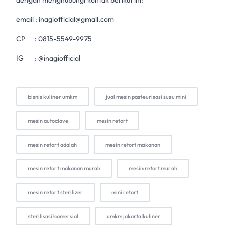
dengan menghubungi kontak berikut ini:
email :
inagiofficial@gmail.com
CP :
0815-5549-9975
IG :
@inagiofficial
bisnis kuliner umkm
jual mesin pasteurisasi susu mini
mesin autoclave
mesin retort
mesin retort adalah
mesin retort makanan
mesin retort makanan murah
mesin retort murah
mesin retort sterilizer
mini retort
sterilisasi komersial
umkm jakarta kuliner