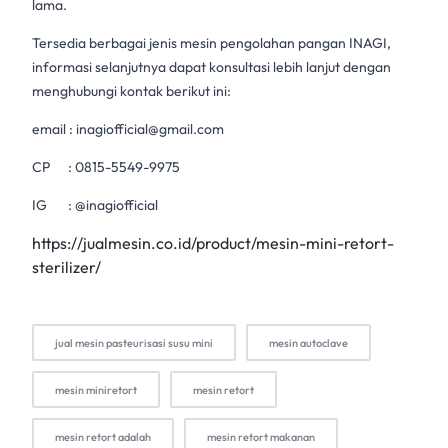
lama.
Tersedia berbagai jenis mesin pengolahan pangan INAGI,
informasi selanjutnya dapat konsultasi lebih lanjut dengan
menghubungi kontak berikut ini:
email :
inagiofficial@gmail.com
CP :
0815-5549-9975
IG : @inagiofficial
https://jualmesin.co.id/product/mesin-mini-retort-
sterilizer/
jual mesin pasteurisasi susu mini
mesin autoclave
mesin miniretort
mesin retort
mesin retort adalah
mesin retort makanan