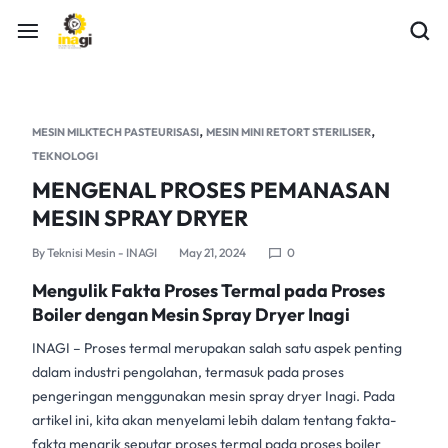
,
,
MESIN MILKTECH PASTEURISASI
MESIN MINI RETORT STERILISER
TEKNOLOGI
MENGENAL PROSES PEMANASAN
MESIN SPRAY DRYER
By
Teknisi Mesin - INAGI
May 21, 2024
0
Mengulik Fakta Proses Termal pada Proses
Boiler dengan Mesin Spray Dryer Inagi
INAGI
– Proses termal merupakan salah satu aspek penting
dalam industri pengolahan, termasuk pada proses
pengeringan menggunakan
mesin spray dryer Inagi.
Pada
artikel ini, kita akan menyelami lebih dalam tentang fakta-
fakta menarik seputar proses termal pada proses boiler