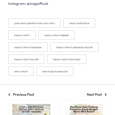
Instagram: @inagiofficial
jual mesin pasteurisasi susu mini
mesin autoclave
mesin retort
mesin retort adalah
mesin retort makanan
mesin retort makanan murah
mesin retort murah
mesin retort sterilizer
mini retort
sterilisasi komersial
Previous Post
Next Post