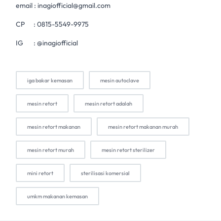
email :
inagiofficial@gmail.com
CP :
0815-5549-9975
IG :
@inagiofficial
iga bakar kemasan
mesin autoclave
mesin retort
mesin retort adalah
mesin retort makanan
mesin retort makanan murah
mesin retort murah
mesin retort sterilizer
mini retort
sterilisasi komersial
umkm makanan kemasan