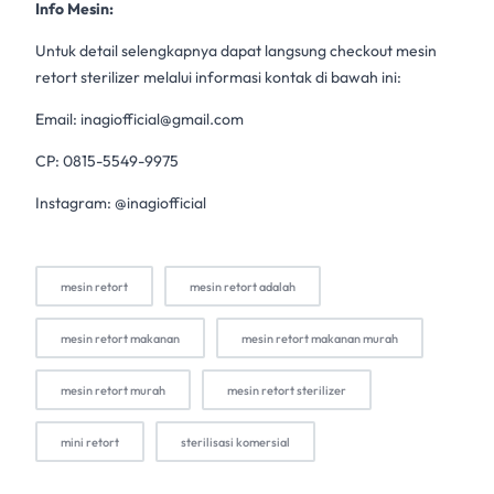
Info Mesin:
Untuk detail selengkapnya dapat langsung checkout mesin
retort sterilizer melalui informasi kontak di bawah ini:
Email:
inagiofficial@gmail.com
CP: 0815-5549-9975
Instagram: @inagiofficial
mesin retort
mesin retort adalah
mesin retort makanan
mesin retort makanan murah
mesin retort murah
mesin retort sterilizer
mini retort
sterilisasi komersial