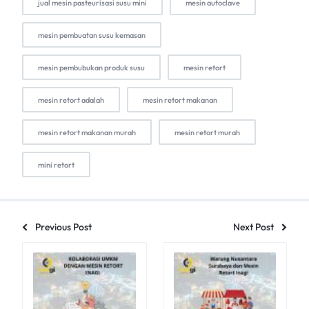
jual mesin pasteurisasi susu mini
mesin autoclave
mesin pembuatan susu kemasan
mesin pembubukan produk susu
mesin retort
mesin retort adalah
mesin retort makanan
mesin retort makanan murah
mesin retort murah
mini retort
Previous Post
Next Post