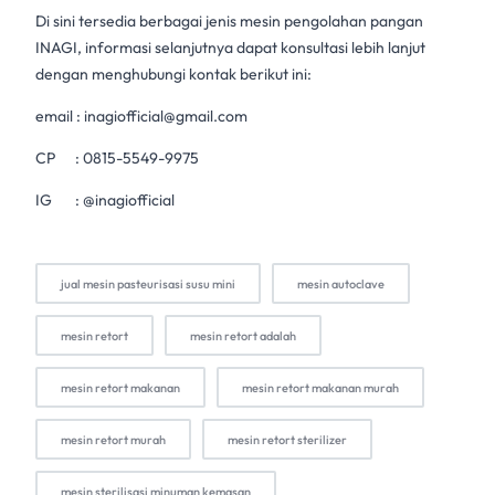
Di sini tersedia berbagai jenis mesin pengolahan pangan
INAGI, informasi selanjutnya dapat konsultasi lebih lanjut
dengan menghubungi kontak berikut ini:
email :
inagiofficial@gmail.com
CP :
0815-5549-9975
IG : @inagiofficial
jual mesin pasteurisasi susu mini
mesin autoclave
mesin retort
mesin retort adalah
mesin retort makanan
mesin retort makanan murah
mesin retort murah
mesin retort sterilizer
mesin sterilisasi minuman kemasan