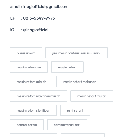
email :
inagiofficial@gmail.com
CP :
0815-5549-9975
IG :
@inagiofficial
bisnis umkm
jual mesin pasteurisasi susu mini
mesin autoclave
mesin retort
mesin retort adalah
mesin retort makanan
mesin retort makanan murah
mesin retort murah
mesin retort sterilizer
mini retort
sambal terasi
sambal terasi teri