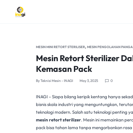
INAGI
INOVASI
ANAK
,
MESIN MINI RETORT STERILISER
MESIN PENGOLAHAN PANGA
NEGERI
Mesin Retort Sterilizer D
Kemasan Pack
By
Teknisi Mesin - INAGI
May 3, 2025
0
INAGI
– Siapa bilang keripik kentang hanya sekad
bisnis skala industri yang menguntungkan, teru
teknologi modern. Salah satu teknologi penting 
mesin retort sterilizer
. Mesin ini memainkan pe
pack bisa tahan lama tanpa mengorbankan rasa d