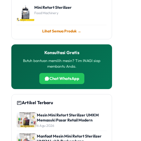
Mini Retort Sterilizer
Food Machinery
Lihat Semua Produk →
Konsultasi Gratis
Butuh bantuan memilih mesin? Tim INAGI siap
membantu Anda.
Chat WhatsApp
Artikel Terbaru
Mesin Mini Retort Sterilizer UMKM
Memasuki Pasar Retail Modern
6 Agu 2026
Manfaat Mesin Mini Retort Sterilizer