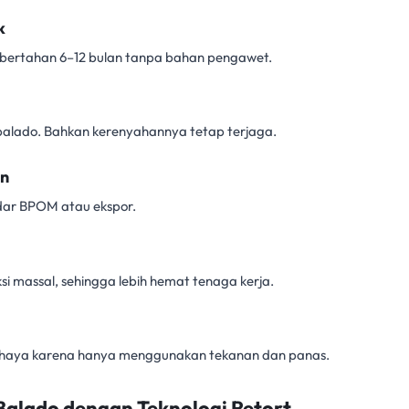
k
a bertahan 6–12 bulan tanpa bahan pengawet.
ng balado. Bahkan kerenyahannya tetap terjaga.
an
ndar BPOM atau ekspor.
si massal, sehingga lebih hemat tenaga kerja.
haya karena hanya menggunakan tekanan dan panas.
 Balado dengan Teknologi Retort