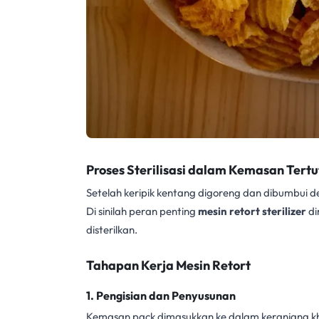
Proses Sterilisasi dalam Kemasan Tert
Setelah keripik kentang digoreng dan dibumbui 
Di sinilah peran penting
mesin retort sterilizer
di
disterilkan.
Tahapan Kerja Mesin Retort
1.
Pengisian dan Penyusunan
Kemasan pack dimasukkan ke dalam keranjang khu