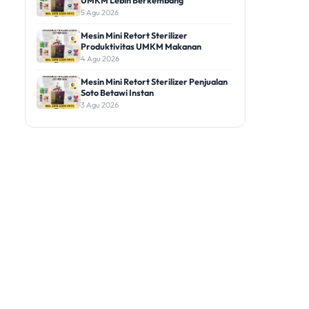
UMKM Lebih Berkembang
5 Agu 2026
Mesin Mini Retort Sterilizer
Produktivitas UMKM Makanan
4 Agu 2026
Mesin Mini Retort Sterilizer Penjualan
Soto Betawi Instan
3 Agu 2026