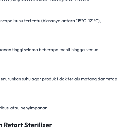
capai suhu tertentu (biasanya antara 115°C–121°C),
kanan tinggi selama beberapa menit hingga semua
is menurunkan suhu agar produk tidak terlalu matang dan tetap
tribusi atau penyimpanan.
Retort Sterilizer