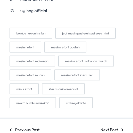
IG :
@inagiofficial
bumbu rawon instan
jual mesin pasteurisasi susu mini
mesin retort
mesin retort adalah
mesin retort makanan
mesin retort makanan murah
mesin retort murah
mesin retort sterilizer
mini retort
sterilisasi komersial
umkm bumbu masakan
umkm jakarta
Previous Post
Next Post