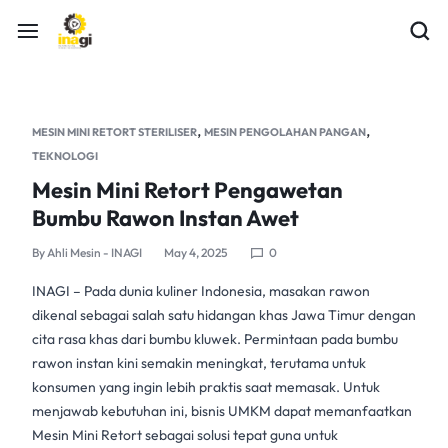
,
,
MESIN MINI RETORT STERILISER
MESIN PENGOLAHAN PANGAN
TEKNOLOGI
Mesin Mini Retort Pengawetan
Bumbu Rawon Instan Awet
By
Ahli Mesin - INAGI
May 4, 2025
0
INAGI – Pada dunia kuliner Indonesia, masakan rawon
dikenal sebagai salah satu hidangan khas Jawa Timur dengan
cita rasa khas dari bumbu kluwek. Permintaan pada
bumbu
rawon
instan kini semakin meningkat, terutama untuk
konsumen yang ingin lebih praktis saat memasak. Untuk
menjawab kebutuhan ini, bisnis UMKM dapat memanfaatkan
Mesin Mini Retort
sebagai solusi tepat guna untuk