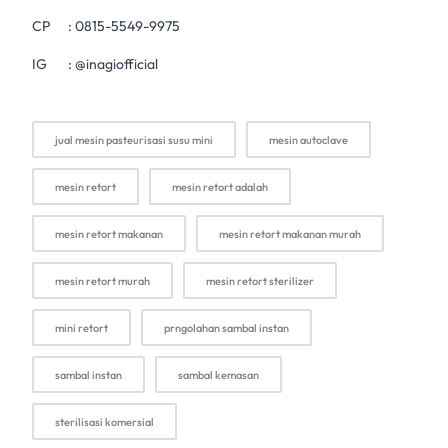
CP :
0815-5549-9975
IG :
@inagiofficial
jual mesin pasteurisasi susu mini
mesin autoclave
mesin retort
mesin retort adalah
mesin retort makanan
mesin retort makanan murah
mesin retort murah
mesin retort sterilizer
mini retort
prngolahan sambal instan
sambal instan
sambal kemasan
sterilisasi komersial