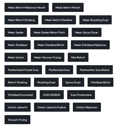
Mesin Retort Makanan Murah
Mesin Retort Murah
Mesin Retort Shaking
Mesin Retort Sterilizer
Mesin Roasting Kopi
Mesin Sealer
Mesin Sealer Retort Pack
Mesin Spray Dryer
Mesin Sterilisasi
Mesin Sterilisasi Botol
Mesin Sterilisasi Makanan
Mesin Umkm
Mesin Vacuum Frying
Mini Retort
Pasteurisasi Produk Susu
Pasteurisasi Susu
Pembuatan Susu Bubuk
Retort Shaking
Roasting Kopi
Spray Dryer
Sterilisasi Botol
Sterilisasi Komersial
SUSU BUBUK
Susu Pasteurisasi
Umkm Jakarta
Umkm Jakarta Kuliner
Umkm Makanan
Vacuum Frying