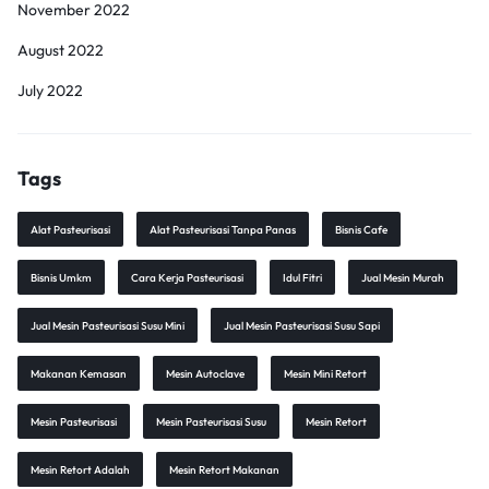
November 2022
August 2022
July 2022
Tags
Alat Pasteurisasi
Alat Pasteurisasi Tanpa Panas
Bisnis Cafe
Bisnis Umkm
Cara Kerja Pasteurisasi
Idul Fitri
Jual Mesin Murah
Jual Mesin Pasteurisasi Susu Mini
Jual Mesin Pasteurisasi Susu Sapi
Makanan Kemasan
Mesin Autoclave
Mesin Mini Retort
Mesin Pasteurisasi
Mesin Pasteurisasi Susu
Mesin Retort
Mesin Retort Adalah
Mesin Retort Makanan