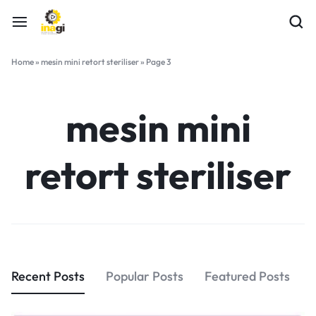
Home
»
mesin mini retort steriliser
»
Page 3
mesin mini
retort steriliser
Recent Posts
Popular Posts
Featured Posts