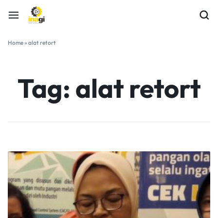
Home
»
alat retort
Tag:
alat retort