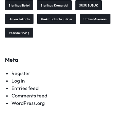
Sterilisasi Botol
Sterilisasi Komersial
SUSU BUBUK
Umkm Jakarta
Umkm Jakarta Kuliner
Umkm Makanan
Vacuum Frying
Meta
Register
Log in
Entries feed
Comments feed
WordPress.org