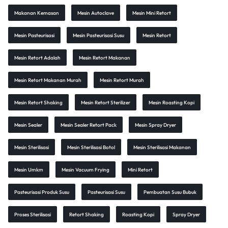
Makanan Kemasan
Mesin Autoclave
Mesin Mini Retort
Mesin Pasteurisasi
Mesin Pasteurisasi Susu
Mesin Retort
Mesin Retort Adalah
Mesin Retort Makanan
Mesin Retort Makanan Murah
Mesin Retort Murah
Mesin Retort Shaking
Mesin Retort Sterilizer
Mesin Roasting Kopi
Mesin Sealer
Mesin Sealer Retort Pack
Mesin Spray Dryer
Mesin Sterilisasi
Mesin Sterilisasi Botol
Mesin Sterilisasi Makanan
Mesin Umkm
Mesin Vacuum Frying
Mini Retort
Pasteurisasi Produk Susu
Pasteurisasi Susu
Pembuatan Susu Bubuk
Proses Sterilisasi
Retort Shaking
Roasting Kopi
Spray Dryer