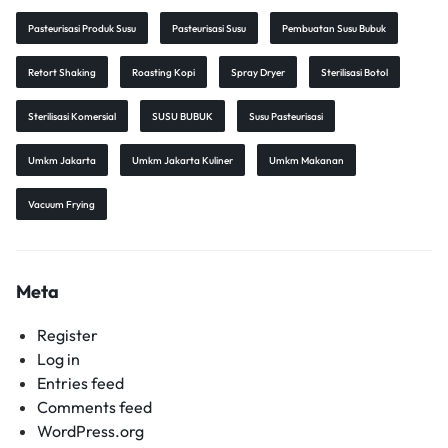
Pasteurisasi Produk Susu
Pasteurisasi Susu
Pembuatan Susu Bubuk
Retort Shaking
Roasting Kopi
Spray Dryer
Sterilisasi Botol
Sterilisasi Komersial
SUSU BUBUK
Susu Pasteurisasi
Umkm Jakarta
Umkm Jakarta Kuliner
Umkm Makanan
Vacuum Frying
Meta
Register
Log in
Entries feed
Comments feed
WordPress.org