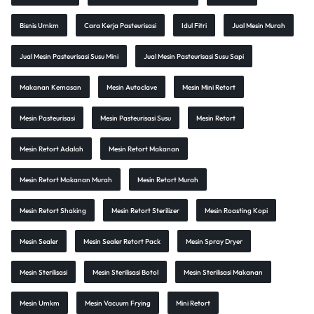
Bisnis Umkm
Cara Kerja Pasteurisasi
Idul Fitri
Jual Mesin Murah
Jual Mesin Pasteurisasi Susu Mini
Jual Mesin Pasteurisasi Susu Sapi
Makanan Kemasan
Mesin Autoclave
Mesin Mini Retort
Mesin Pasteurisasi
Mesin Pasteurisasi Susu
Mesin Retort
Mesin Retort Adalah
Mesin Retort Makanan
Mesin Retort Makanan Murah
Mesin Retort Murah
Mesin Retort Shaking
Mesin Retort Sterilizer
Mesin Roasting Kopi
Mesin Sealer
Mesin Sealer Retort Pack
Mesin Spray Dryer
Mesin Sterilisasi
Mesin Sterilisasi Botol
Mesin Sterilisasi Makanan
Mesin Umkm
Mesin Vacuum Frying
Mini Retort