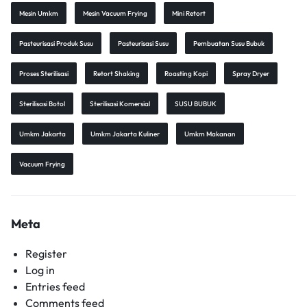
Mesin Umkm
Mesin Vacuum Frying
Mini Retort
Pasteurisasi Produk Susu
Pasteurisasi Susu
Pembuatan Susu Bubuk
Proses Sterilisasi
Retort Shaking
Roasting Kopi
Spray Dryer
Sterilisasi Botol
Sterilisasi Komersial
SUSU BUBUK
Umkm Jakarta
Umkm Jakarta Kuliner
Umkm Makanan
Vacuum Frying
Meta
Register
Log in
Entries feed
Comments feed