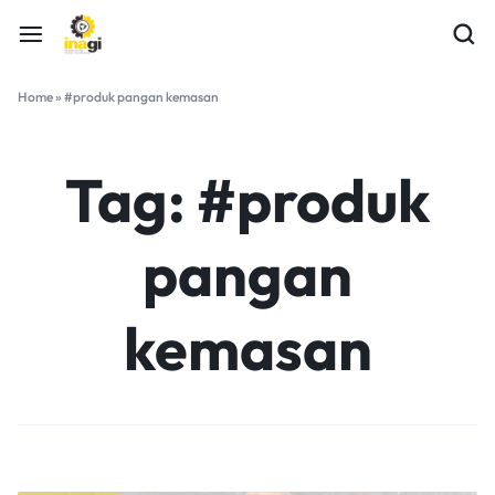
Home
»
#produk pangan kemasan
Tag:
#produk
pangan
kemasan