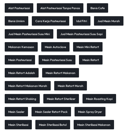
Alat Pasteurisasi
Alat Pasteurisasi Tanpa Panas
Bisnis Cafe
Bisnis Umkm
Cara Kerja Pasteurisasi
Idul Fitri
Jual Mesin Murah
Jual Mesin Pasteurisasi Susu Mini
Jual Mesin Pasteurisasi Susu Sapi
Makanan Kemasan
Mesin Autoclave
Mesin Mini Retort
Mesin Pasteurisasi
Mesin Pasteurisasi Susu
Mesin Retort
Mesin Retort Adalah
Mesin Retort Makanan
Mesin Retort Makanan Murah
Mesin Retort Murah
Mesin Retort Shaking
Mesin Retort Sterilizer
Mesin Roasting Kopi
Mesin Sealer
Mesin Sealer Retort Pack
Mesin Spray Dryer
Mesin Sterilisasi
Mesin Sterilisasi Botol
Mesin Sterilisasi Makanan